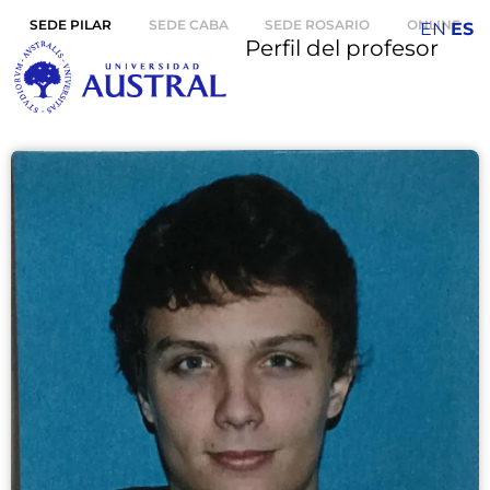
SEDE PILAR
SEDE CABA
SEDE ROSARIO
ONLINE
EN
ES
Perfil del profesor