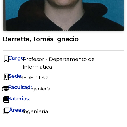
Berretta, Tomás Ignacio
Cargo:
Profesor - Departamento de
Informática
Sede:
SEDE PILAR
Facultad:
Ingeniería
Materias:
Áreas:
Ingeniería