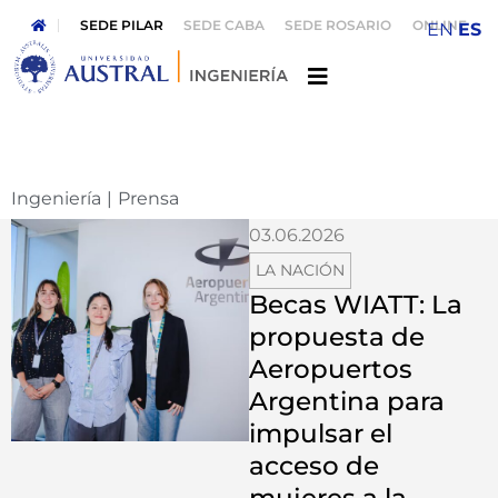
SEDE PILAR
SEDE CABA
SEDE ROSARIO
ONLINE
EN
ES
Ingeniería
|
Prensa
03.06.2026
LA NACIÓN
Becas WIATT: La
propuesta de
Aeropuertos
Argentina para
impulsar el
acceso de
mujeres a la