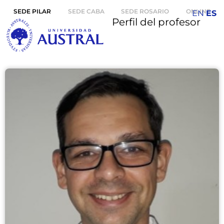
SEDE PILAR
SEDE CABA
SEDE ROSARIO
ONLINE
EN
ES
Perfil del profesor