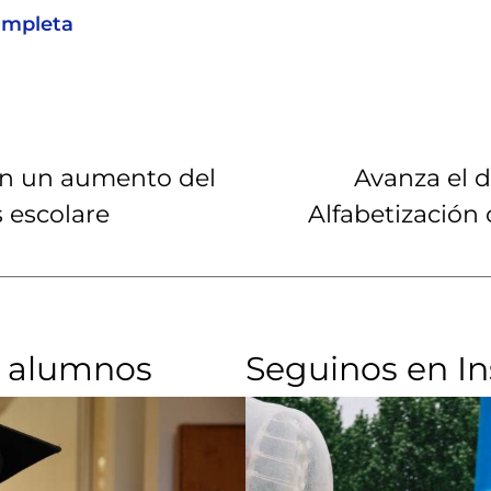
ompleta
 en un aumento del
Avanza el 
 escolare
Alfabetización 
 alumnos​
Seguinos en I