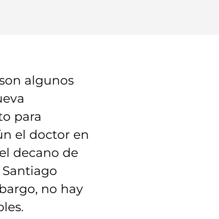
 son algunos
ueva
to para
n el doctor en
el decano de
, Santiago
mbargo, no hay
les.