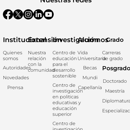
Institucional
Extensión
Investigación
Alumnos
Grado
Quienes
Nuestra
Centro de
Vida
Carreras
somos
relación
educación
Universitaria
de grado
con la
para el
Posgrad
Autoridades
Becas
comunidad
desarrollo
sostenible
Novedades
Mundi
Doctorado
Centro de
Prensa
Capellanía
investigación
Maestría
en politicas
Diplomatur
educativas y
educación
Especializa
superior
Centro de
investigación