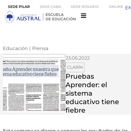
SEDE PILAR
SEDE CABA
SEDE ROSARIO
ONLINE
E
Educación
|
Prensa
23.06.2022
CLARÍN
Pruebas
Aprender: el
sistema
educativo tiene
fiebre
Esta semana se dieron a conocer los resultados de las