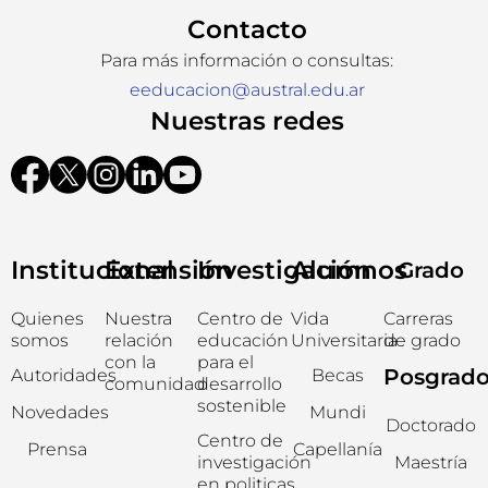
Contacto
Para más información o consultas:
eeducacion@austral.edu.ar
Nuestras redes
Institucional
Extensión
Investigación
Alumnos
Grado
Quienes
Nuestra
Centro de
Vida
Carreras
somos
relación
educación
Universitaria
de grado
con la
para el
Posgrad
Autoridades
Becas
comunidad
desarrollo
sostenible
Novedades
Mundi
Doctorado
Centro de
Prensa
Capellanía
investigación
Maestría
en politicas