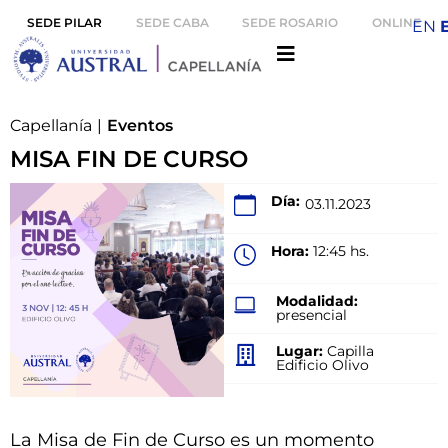
SEDE PILAR
SEDE CABA
SEDE ROSARIO
ONLINE
EN
Capellanía
|
Eventos
MISA FIN DE CURSO
Día:
03.11.2023
Hora:
12:45 hs.
Modalidad:
presencial
Lugar:
Capilla
Edificio Olivo
La Misa de Fin de Curso es un momento