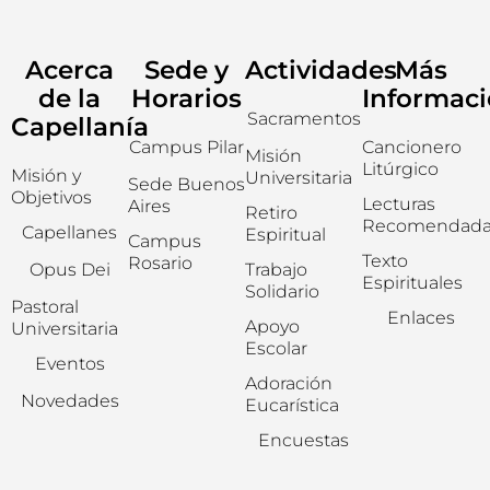
Acerca
Sede y
Actividades
Más
de la
Horarios
Informac
Sacramentos
Capellanía
Campus Pilar
Cancionero
Misión
Litúrgico
Misión y
Universitaria
Sede Buenos
Objetivos
Lecturas
Aires
Retiro
Recomendada
Capellanes
Espiritual
Campus
Texto
Rosario
Opus Dei
Trabajo
Espirituales
Solidario
Pastoral
Enlaces
Apoyo
Universitaria
Escolar
Eventos
Adoración
Novedades
Eucarística
Encuestas