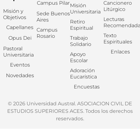
Campus Pilar
Cancionero
Misión
Litúrgico
Misión y
Universitaria
Sede Buenos
Objetivos
Lecturas
Aires
Retiro
Recomendada
Capellanes
Espiritual
Campus
Texto
Rosario
Opus Dei
Trabajo
Espirituales
Solidario
Pastoral
Enlaces
Apoyo
Universitaria
Escolar
Eventos
Adoración
Novedades
Eucarística
Encuestas
© 2026 Universidad Austral. ASOCIACION CIVIL DE
ESTUDIOS SUPERIORES ACES. Todos los derechos
reservados.