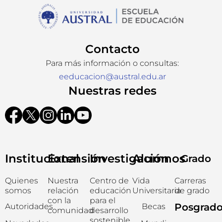
Contacto
Para más información o consultas:
eeducacion@austral.edu.ar
Nuestras redes
Institucional
Extensión
Investigación
Alumnos
Grado
Quienes
Nuestra
Centro de
Vida
Carreras
somos
relación
educación
Universitaria
de grado
con la
para el
Posgrad
Autoridades
Becas
comunidad
desarrollo
sostenible