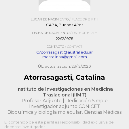
LUGAR DE NACIMIENTO
/ PLACE OF BIRTH
CABA, Buenos Aires
FECHA DE NACIMIENTO
/ DATE OF BIRTH
22/12/1978
CONTACTO
/ CONTACT
CAtorrasagasti@austral.edu.ar
mcatalinaa@gmail.com
Últ. actualización: 23/12/2020
Atorrasagasti, Catalina
Instituto de Investigaciones en Medicina
Traslacional (IIMT)
Profesor Adjunto | Dedicación Simple
Investigador adjunto CONICET
Bioquímica y biología molecular, Ciencias Médicas
El contenido de este perfil es responsabilidad exclusiva del
docente investigador.