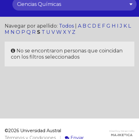
Ciencias Químicas
Navegar por apellido:
Todos
|
A
B
C
D
E
F
G
H
I
J
K
L
M
N
O
P
Q
R
S
T
U
V
W
X
Y
Z
No se encontraron personas que coincidan
con los filtros seleccionados
©2026 Universidad Austral
Diseño y Desarrollo
Términos y Condiciones
|
Enviar