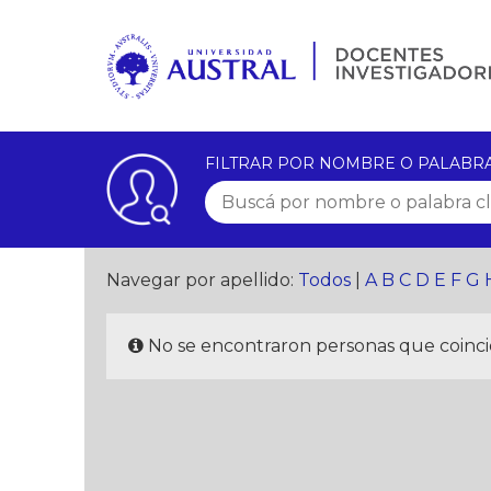
FILTRAR POR NOMBRE O PALABR
Navegar por apellido:
Todos
|
A
B
C
D
E
F
G
No se encontraron personas que coincid