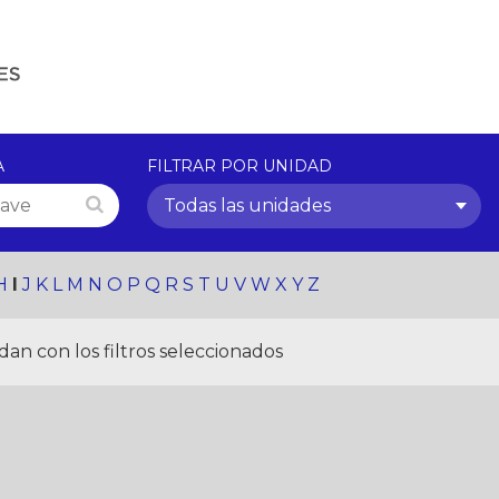
A
FILTRAR POR UNIDAD
Todas las unidades
H
I
J
K
L
M
N
O
P
Q
R
S
T
U
V
W
X
Y
Z
an con los filtros seleccionados