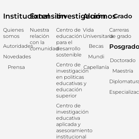
Institucional
Extensión
Investigación
Alumnos
Grado
Quienes
Nuestra
Centro de
Vida
Carreras
somos
relación
educación
Universitaria
de grado
con la
para el
Posgrad
Autoridades
Becas
comunidad
desarrollo
sostenible
Novedades
Mundi
Doctorado
Centro de
Prensa
Capellanía
investigación
Maestría
en politicas
Diplomatur
educativas y
educación
Especializa
superior
Centro de
investigación
educativa
aplicada y
asesoramiento
institucional