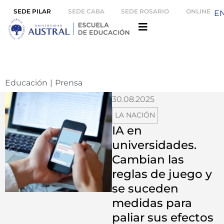
SEDE PILAR
SEDE CABA
SEDE ROSARIO
ONLINE
E
Educación
|
Prensa
30.08.2025
LA NACIÓN
IA en
universidades.
Cambian las
reglas de juego y
se suceden
medidas para
paliar sus efectos