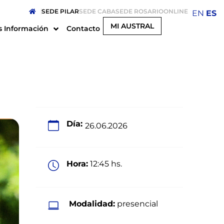
SEDE PILAR
SEDE CABA
SEDE ROSARIO
ONLINE
EN
ES
MI AUSTRAL
 Información
Contacto
Día:
26.06.2026
Hora:
12:45 hs.
Modalidad:
presencial