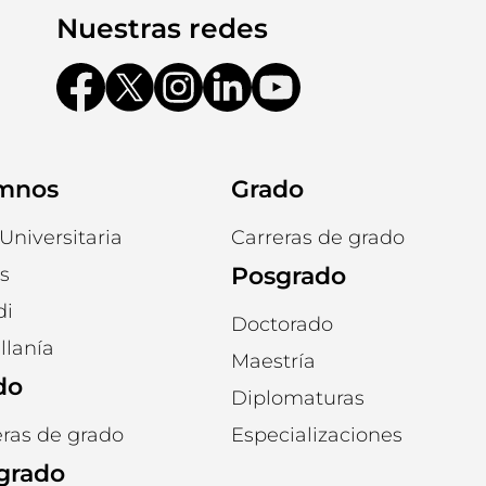
Nuestras redes
mnos
Grado
Universitaria
Carreras de grado
Posgrado
s
i
Doctorado
llanía
Maestría
do
Diplomaturas
eras de grado
Especializaciones
grado