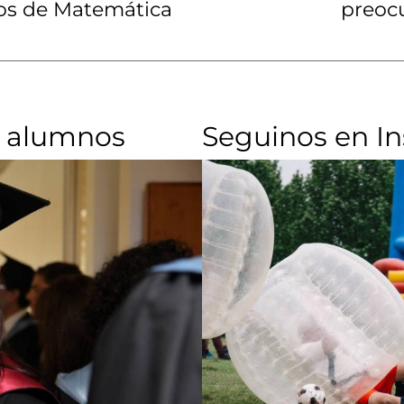
cos de Matemática
preocu
 alumnos​
Seguinos en I