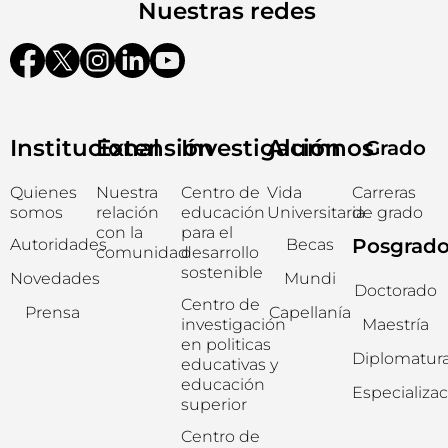
Nuestras redes
Institucional
Extensión
Investigación
Alumnos
Grado
Quienes
Nuestra
Centro de
Vida
Carreras
somos
relación
educación
Universitaria
de grado
con la
para el
Posgrad
Autoridades
Becas
comunidad
desarrollo
sostenible
Novedades
Mundi
Doctorado
Centro de
Prensa
Capellanía
investigación
Maestría
en politicas
Diplomatur
educativas y
educación
Especializa
superior
Centro de