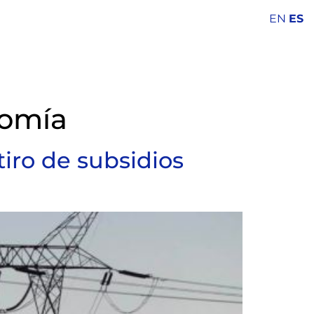
EN
ES
omía
etiro de subsidios