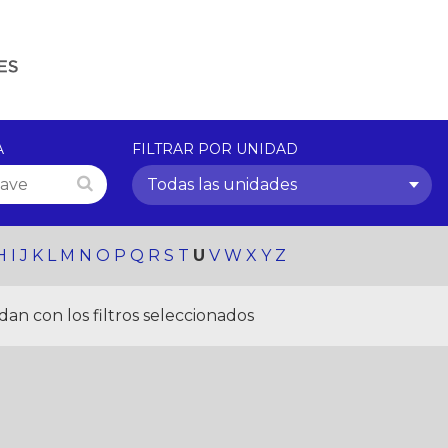
A
FILTRAR POR UNIDAD
Todas las unidades
H
I
J
K
L
M
N
O
P
Q
R
S
T
U
V
W
X
Y
Z
an con los filtros seleccionados