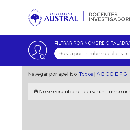
FILTRAR POR NOMBRE O PALABR
Navegar por apellido:
Todos
|
A
B
C
D
E
F
G
No se encontraron personas que coincid