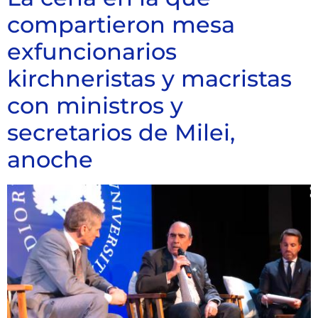
compartieron mesa
exfuncionarios
kirchneristas y macristas
con ministros y
secretarios de Milei,
anoche